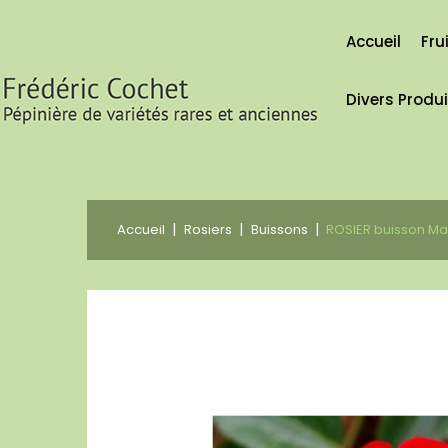
Accueil
Fru
Divers Produ
Accueil
Rosiers
Buissons
ROSIER buisson Ma