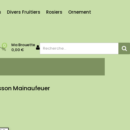
s
Divers Fruitiers
Rosiers
Ornement
Ma Brouette
0
0,00 €
sson Mainaufeuer