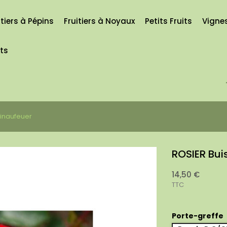
itiers à Pépins
Fruitiers à Noyaux
Petits Fruits
Vigne
its
inaufeuer
ROSIER Bui
14,50 €
TTC
Porte-greffe