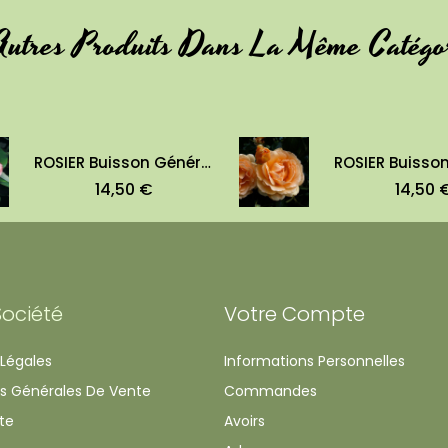
Autres Produits Dans La Même Catégor
ROSIER Buisson Général Schablikine
14,50 €
14,50 
Société
Votre Compte
Légales
Informations Personnelles
s Générales De Vente
Commandes
te
Avoirs