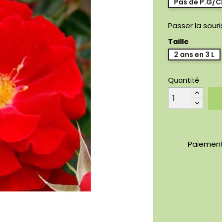
Pas de P.G/
Passer la sour
Taille
2 ans en 3 L
Quantité
Paiement