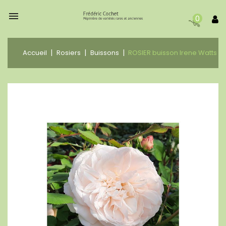

0
Accueil
Rosiers
Buissons
ROSIER buisson Irene Watts